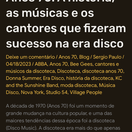
desses
as músicas e os
ícones
da
cultura
cantores que fizeram
disco
sucesso na era disco
Deixe um comentário
/
Anos 70
,
Blog
/
Sergio Paulo
/
04/18/2023
/
ABBA
,
Anos 70
,
Bee Gees
,
cantores e
músicos da discoteca
,
Discoteca
,
discoteca anos 70
,
Donna Summer
,
Era Disco
,
história da discoteca
,
KC
and the Sunshine Band
,
moda discoteca
,
Música
Disco
,
Nova York
,
Studio 54
,
Village People
A década de 1970 (Anos 70) foi um momento de
grande mudança na cultura popular, e uma das
maiores tendências dessa época foi a discoteca
(Disco Music). A discoteca era mais do que apenas