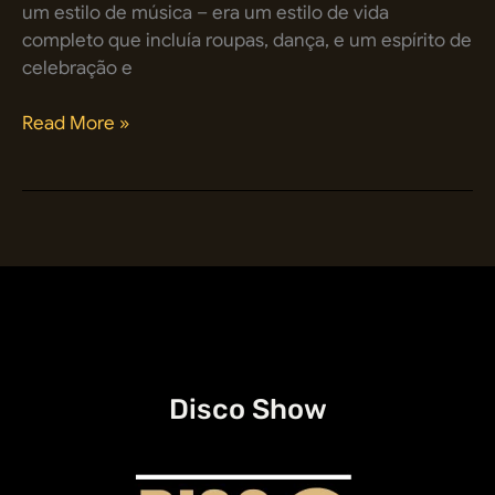
um estilo de música – era um estilo de vida
completo que incluía roupas, dança, e um espírito de
celebração e
Anos
Read More »
70:
A
história,
as
músicas
e
os
cantores
que
fizeram
Disco Show
sucesso
na
era