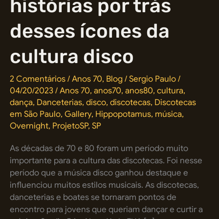
histórias por trás
desses ícones da
cultura disco
2 Comentários
/
Anos 70
,
Blog
/
Sergio Paulo
/
04/20/2023
/
Anos 70
,
anos70
,
anos80
,
cultura
,
dança
,
Danceterias
,
disco
,
discotecas
,
Discotecas
em São Paulo
,
Gallery
,
Hippopotamus
,
música
,
Overnight
,
ProjetoSP
,
SP
As décadas de 70 e 80 foram um período muito
importante para a cultura das discotecas. Foi nesse
período que a música disco ganhou destaque e
influenciou muitos estilos musicais. As discotecas,
danceterias e boates se tornaram pontos de
encontro para jovens que queriam dançar e curtir a