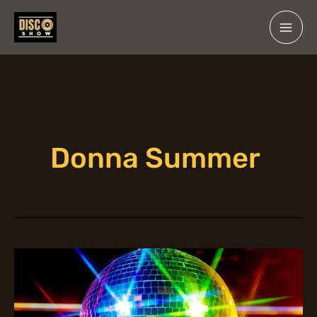
Ir
para
o
conteúdo
Donna Summer