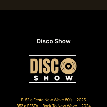
lendária
cantora
Donna
Summer
–
A
Rainha
Disco Show
da
Disco
Music
B-52 a Festa New Wave 80’s – 2025
B52 a FESTA – Back To New Wave – 2024