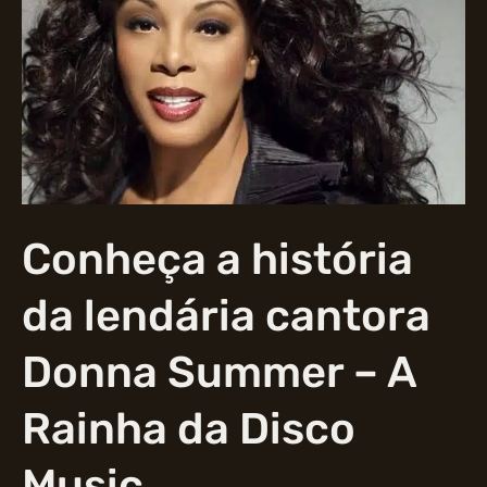
e
os
cantores
que
fizeram
sucesso
na
era
disco
Conheça a história
da lendária cantora
Donna Summer – A
Rainha da Disco
Music