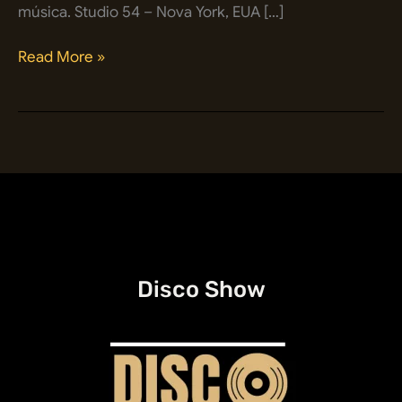
música. Studio 54 – Nova York, EUA […]
Discotecas
Read More »
e
boates
famosas
dos
anos
70
e
80:
conheça
os
Disco Show
endereços
e
histórias
por
trás