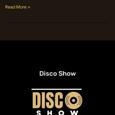
A
Read More »
História
dos
Carpenters:
Sucessos
Duradouros
na
Música
Pop
Disco Show