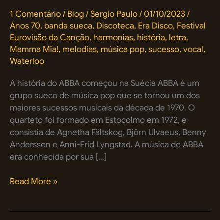
1 Comentário
/
Blog
/
Sergio Paulo
/
01/10/2023
/
Anos 70
,
banda sueca
,
Discoteca
,
Era Disco
,
Festival
Eurovisão da Canção
,
harmonias
,
história
,
letra
,
Mamma Mia!
,
melodias
,
música pop
,
sucesso
,
vocal
,
Waterloo
A história do ABBA começou na Suécia ABBA é um
grupo sueco de música pop que se tornou um dos
maiores sucessos musicais da década de 1970. O
quarteto foi formado em Estocolmo em 1972, e
consistia de Agnetha Fältskog, Björn Ulvaeus, Benny
Andersson e Anni-Frid Lyngstad. A música do ABBA
era conhecida por sua […]
Descubra
Read More »
a
história
e