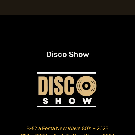
sucessos
do
ABBA,
a
lendária
banda
dos
Disco Show
anos
70
B-52 a Festa New Wave 80’s – 2025